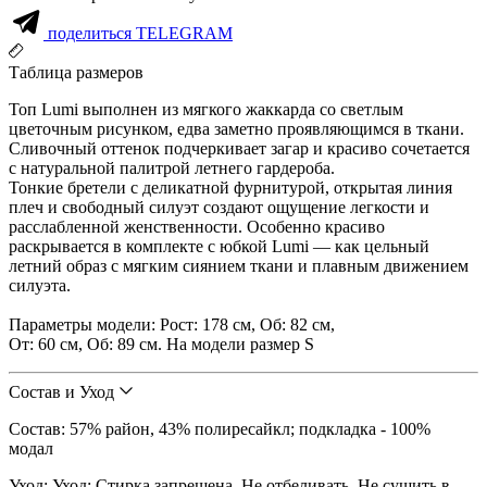
поделиться TELEGRAM
Таблица размеров
Топ Lumi выполнен из мягкого жаккарда со светлым
цветочным рисунком, едва заметно проявляющимся в ткани.
Сливочный оттенок подчеркивает загар и красиво сочетается
с натуральной палитрой летнего гардероба.
Тонкие бретели с деликатной фурнитурой, открытая линия
плеч и свободный силуэт создают ощущение легкости и
расслабленной женственности. Особенно красиво
раскрывается в комплекте с юбкой Lumi — как цельный
летний образ с мягким сиянием ткани и плавным движением
силуэта.
Параметры модели: Рост: 178 см, Об: 82 см,
От: 60 см, Об: 89 см. На модели размер S
Состав и Уход
Состав: 57% район, 43% полиресайкл; подкладка - 100%
модал
Уход: Уход: Стирка запрещена. Не отбеливать. Не сушить в