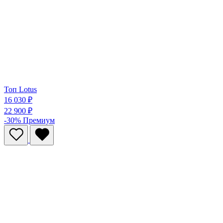
Топ Lotus
16 030 ₽
22 900 ₽
-30%
Премиум