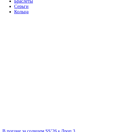
Браслеты
Серьги
Кольца
В погоне за солнцем SS’26 • Дроп 3